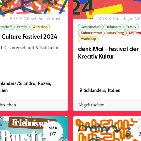
BASIS Vinschgau Venosta
BASIS Vinschgau Ve
inschaft
Family
Workshop
Gemeinschaft
Diskussion
Family
Kultursommer
Ausstellung
LIVEmu
 Culture Festival 2024
Workshop
denk.Mal - Festival der
E, Unterschlupf & Baldachin
Kreativ Kultur
hlanders/Silandro
,
Bozen
,
alien
Schlanders
,
Italien
brochen
Abgebrochen
MÄR
O
07