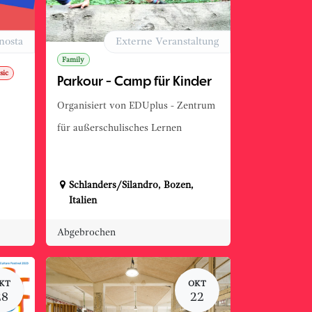
nosta
Externe Veranstaltung
Family
sic
Parkour - Camp für Kinder
Organisiert von EDUplus - Zentrum
für außerschulisches Lernen
Schlanders/Silandro
,
Bozen
,
Italien
Abgebrochen
KT
OKT
28
22