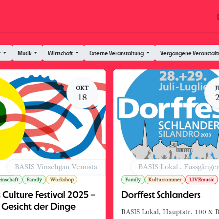
Coworking
Kontakt.Anfragen
Jobs
Hochzeit
r
Musik
Wirtschaft
Externe Veranstaltung
Vergangene Veranstal
OKT
J
18
BASIS Vinschgau Venosta
BASIS Lokal . Fussgänge
inschaft
Family
Workshop
Family
Kultursommer
LIVEmusic
 Culture Festival 2025 –
Dorffest Schlanders
 Gesicht der Dinge
BASIS Lokal, Hauptstr. 100 & 