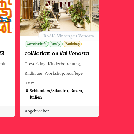
BASIS Vinschgau Venosta
Gemeinschaft
Family
Workshop
23
coWorkation Val Venosta
chin
Coworking, Kinderbetreuung,
Bildhauer-Workshop, Ausflüge
u.v.m.
Schlanders/Silandro
,
Bozen
,
Italien
Abgebrochen