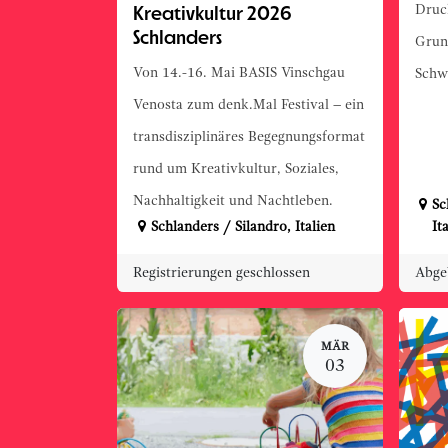
Kreativkultur 2026
Druc
Schlanders
Grun
Von 14.-16. Mai BASIS Vinschgau
Schw
Venosta zum denk.Mal Festival – ein
transdisziplinäres Begegnungsformat
rund um Kreativkultur, Soziales,
Nachhaltigkeit und Nachtleben.
Sc
Schlanders / Silandro
,
Italien
It
Registrierungen geschlossen
Abge
MÄR
03