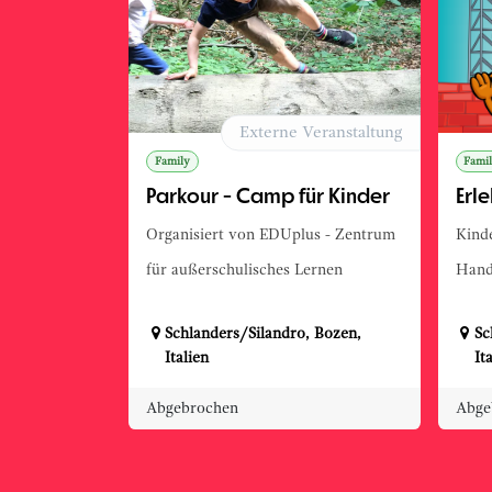
Externe Veranstaltung
Family
Fami
Parkour - Camp für Kinder
Erle
Organisiert von EDUplus - Zentrum
Kind
für außerschulisches Lernen
Hand
Schlanders/Silandro
,
Bozen
,
Sc
Italien
It
Abgebrochen
Abge