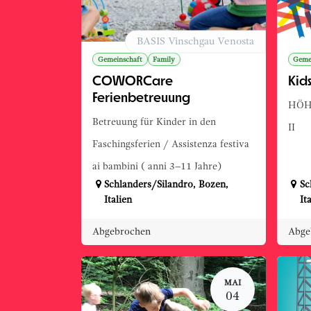
BASIS Vinschgau Venosta
Gemeinschaft
Family
Geme
COWORCare
Kids
Ferienbetreuung
HÖHL
Betreuung für Kinder in den
II
Faschingsferien / Assistenza festiva
ai bambini ( anni 3–11 Jahre)
Schlanders/Silandro
,
Bozen
,
Sc
Italien
It
Abgebrochen
Abge
MAI
04