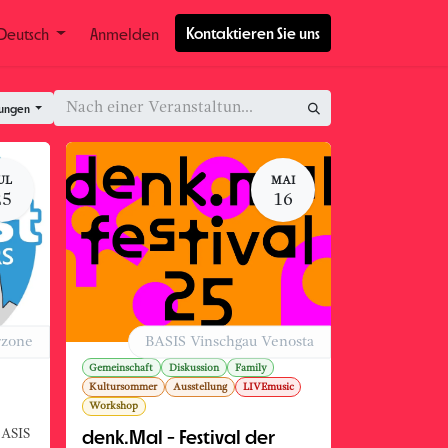
Kontaktieren Sie uns
Deutsch
Anmelden
tungen
UL
MAI
25
16
rzone
BASIS Vinschgau Venosta
Gemeinschaft
Diskussion
Family
Kultursommer
Ausstellung
LIVEmusic
Workshop
denk.Mal - Festival der
BASIS