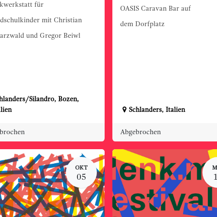
kwerkstatt für
OASIS Caravan Bar auf
dschulkinder mit Christian
dem Dorfplatz
arzwald und Gregor Beiwl
hlanders/Silandro
,
Bozen
,
alien
Schlanders
,
Italien
brochen
Abgebrochen
OKT
M
05