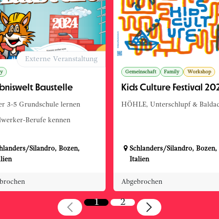
Externe Veranstaltung
ly
Gemeinschaft
Family
Workshop
bniswelt Baustelle
Kids Culture Festival 20
er 3-5 Grundschule lernen
HÖHLE, Unterschlupf & Balda
werker-Berufe kennen
hlanders/Silandro
,
Bozen
,
Schlanders/Silandro
,
Bozen
,
alien
Italien
brochen
Abgebrochen
1
2