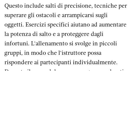
Questo include salti di precisione, tecniche per
superare gli ostacoli e arrampicarsi sugli
oggetti. Esercizi specifici aiutano ad aumentare
la potenza di salto e a proteggere dagli
infortuni. L'allenamento si svolge in piccoli
gruppi, in modo che l'istruttore possa
rispondere ai partecipanti individualmente.
Durante il corso del campo, vengono esplorati
diversi punti di parkour a Schlanders e
vengono eseguiti uno o due trick.
Il corso si svolge all'aperto sul posto di BASIS.
Due Gruppi per bambini tra 6 e 8 anni e tra 9 e
13 anni.
Trainer: Federico Nardella