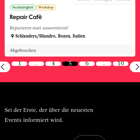
Nachhaltigkeit
Workshop
Repair Cafè
Reparieren statt aussortieren!
Schlanders/Silandro
,
Bozen
,
Italien
Abgebrochen
1
…
4
5
6
…
10
Immer BASIS.Live vorn dabei.
Sei der Erste, der über die neuesten
Events informiert wird.