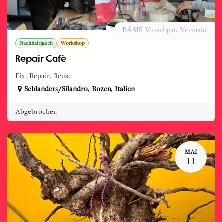
BASIS Vinschgau Venosta
Nachhaltigkeit
Workshop
Repair Cafè
Fix, Repair, Reuse
Schlanders/Silandro
,
Bozen
,
Italien
Abgebrochen
MAI
11