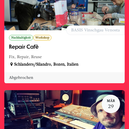
BASIS Vinschgau Venosta
Nachhaltigkeit
Workshop
Repair Cafè
Fix, Repair, Reuse
Schlanders/Silandro
,
Bozen
,
Italien
Abgebrochen
MÄR
29