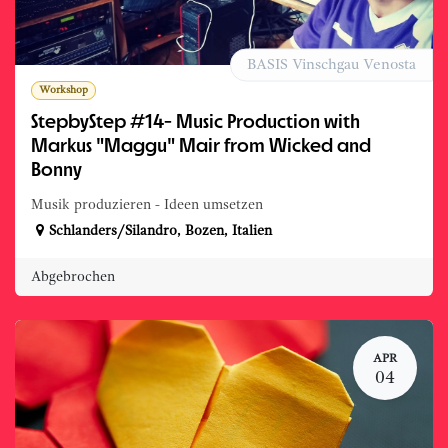
BASIS Vinschgau Venosta
Workshop
StepbyStep #14- Music Production with
Markus "Maggu" Mair from Wicked and
Bonny
Musik produzieren - Ideen umsetzen
Schlanders/Silandro
,
Bozen
,
Italien
Abgebrochen
APR
04