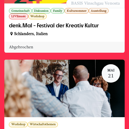
BASIS Vinschgau Venosta
Gemeinschaft
Diskussion
Family
Kultursommer
Ausstellung
LIVEmusic
Workshop
denk.Mal - Festival der Kreativ Kultur
Schlanders
,
Italien
Abgebrochen
MAI
21
Workshop
Wirtschaftsthemen