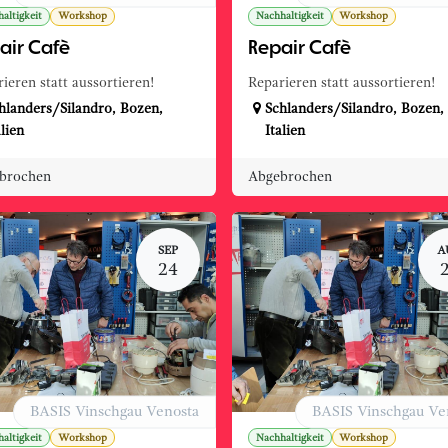
altigkeit
Workshop
Nachhaltigkeit
Workshop
air Cafè
Repair Cafè
ieren statt aussortieren!
Reparieren statt aussortieren!
hlanders/Silandro
,
Bozen
,
Schlanders/Silandro
,
Bozen
,
alien
Italien
brochen
Abgebrochen
SEP
A
24
BASIS Vinschgau Venosta
BASIS Vinschgau Ve
altigkeit
Workshop
Nachhaltigkeit
Workshop