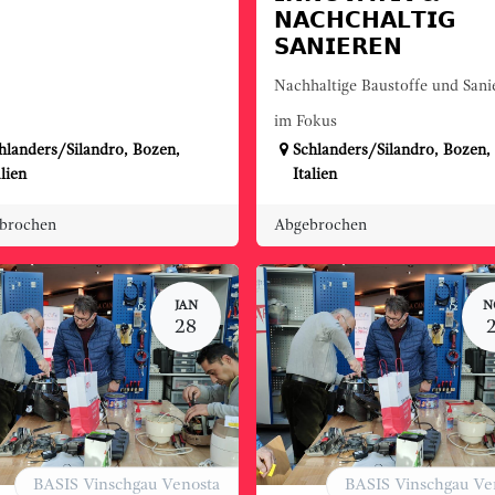
𝗡𝗔𝗖𝗛𝗖𝗛𝗔𝗟𝗧𝗜𝗚
𝗦𝗔𝗡𝗜𝗘𝗥𝗘𝗡
Nachhaltige Baustoffe und Sani
im Fokus
hlanders/Silandro
,
Bozen
,
Schlanders/Silandro
,
Bozen
,
alien
Italien
brochen
Abgebrochen
JAN
N
28
BASIS Vinschgau Venosta
BASIS Vinschgau Ve