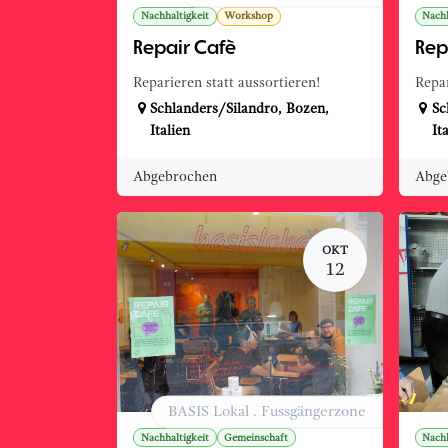
Nachhaltigkeit
Workshop
Nachh
Repair Cafè
Rep
Reparieren statt aussortieren!
Repar
Schlanders/Silandro
,
Bozen
,
Sc
Italien
It
Abgebrochen
Abge
OKT
12
BASIS Lokal . Fussgängerzone
Nachhaltigkeit
Gemeinschaft
Nachh