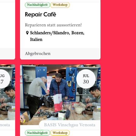
Nachhaltigkeit
Workshop
Repair Cafè
Reparieren statt aussortieren!
Schlanders/Silandro
,
Bozen
,
Italien
Abgebrochen
UG
JUL
27
30
nosta
BASIS Vinschgau Venosta
Nachhaltigkeit
Workshop