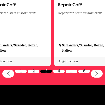
air Café
Repair Cafè
ieren statt aussortieren!
Reparieren statt aussortieren!
hlanders/Silandro
,
Bozen
,
Schlanders/Silandro
,
Bozen
,
alien
Italien
brochen
Abgebrochen
1
2
3
4
…
6
rn dabei.