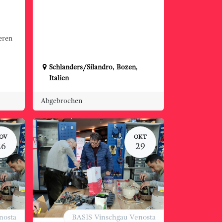
eren
Schlanders/Silandro
,
Bozen
,
Italien
Abgebrochen
OV
OKT
26
29
nosta
BASIS Vinschgau Venosta