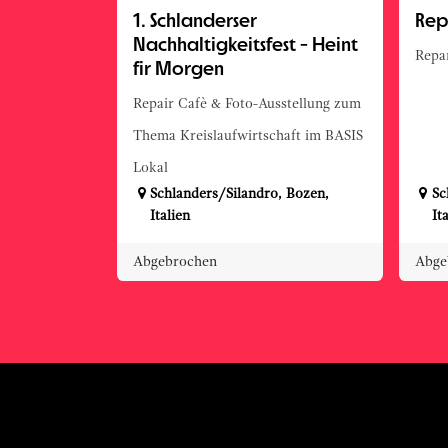
1. Schlanderser
Rep
Nachhaltigkeitsfest - Heint
Repar
fir Morgen
Repair Cafè & Foto-Ausstellung zum
Thema Kreislaufwirtschaft im BASIS
Lokal
Schlanders/Silandro
,
Bozen
,
Sc
Italien
It
Abgebrochen
Abge
Immer BASIS.Live vo