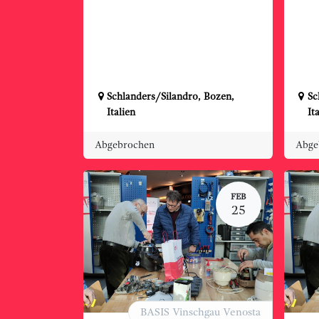
Schlanders/Silandro
,
Bozen
,
Sc
Italien
It
Abgebrochen
Abge
FEB
25
BASIS Vinschgau Venosta