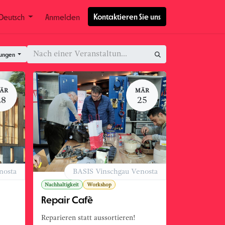
Kontaktieren Sie uns
Deutsch
Anmelden
tungen
ÄR
MÄR
28
25
nosta
BASIS Vinschgau Venosta
Nachhaltigkeit
Workshop
Repair Cafè
Reparieren statt aussortieren!