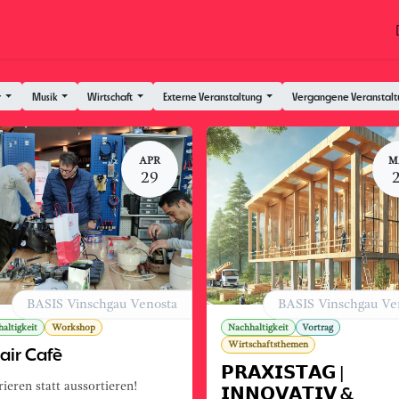
Coworking
Kontakt.Anfragen
Jobs
Hochzeit
r
Musik
Wirtschaft
Externe Veranstaltung
Vergangene Veranstal
APR
M
29
BASIS Vinschgau Venosta
BASIS Vinschgau Ve
altigkeit
Workshop
Nachhaltigkeit
Vortrag
Wirtschaftsthemen
air Cafè
𝗣𝗥𝗔𝗫𝗜𝗦𝗧𝗔𝗚 |
ieren statt aussortieren!
𝗜𝗡𝗡𝗢𝗩𝗔𝗧𝗜𝗩 &