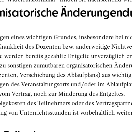
r-Widerrufsformular“ finden Sie nachstehend wi
nisatorische Änderungendu
iegen eines wichtigen Grundes, insbesondere bei ni
ankheit des Dozenten bzw. anderweitige Nichtver
 werden bereits gezahlte Entgelte unverzüglich ers
t zu sonstigen zumutbaren organisatorischen Änder
zenten, Verschiebung des Ablaufplans) aus wichti
en des Veranstaltungsorts und/oder im Ablaufpla
vom Vertrag, noch zur Minderung des Entgeltes.
Folgekosten des Teilnehmers oder des Vertragspart
g von Unterrichtsstunden ist vorbehaltlich weiter