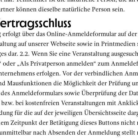
t hat. Teilnehmer ist die natürliche Person, die an
rtner können dieselbe natürliche Person sein.
ertragsschluss
 erfolgt über das Online-Anmeldeformular auf de
taltung auf unserer Webseite sowie in Printmedien s
s dar. 2.2. Wenn Sie eine Veranstaltung ausgesuc
 oder „Als Privatperson anmelden“ zum Anmeldef
nternehmens erfolgen. Vor der verbindlichen Anme
 und Mausfunktionen die Möglichkeit der Prüfung 
n des Anmeldeformulars sowie Überprüfung der Da
“ bzw. bei kostenfreien Veranstaltungen mit Anklic
g für die auf der jeweiligen Übersichtsseite darge
dem Zeitpunkt der Betätigung dieses Buttons nicht 
unmittelbar nach Absenden der Anmeldung stellt 