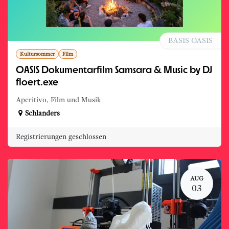
BASIS OASIS
Kultursommer
Film
OASIS Dokumentarfilm Samsara & Music by DJ
floert.exe
Aperitivo, Film und Musik
Schlanders
Registrierungen geschlossen
AUG
03