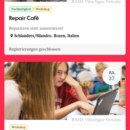
BASIS Vinschgau Venosta
Nachhaltigkeit
Workshop
Repair Cafè
Reparieren statt aussortieren!
Schlanders/Silandro
,
Bozen
,
Italien
Registrierungen geschlossen
JUL
27
BASIS Vinschgau Venosta
Workshop