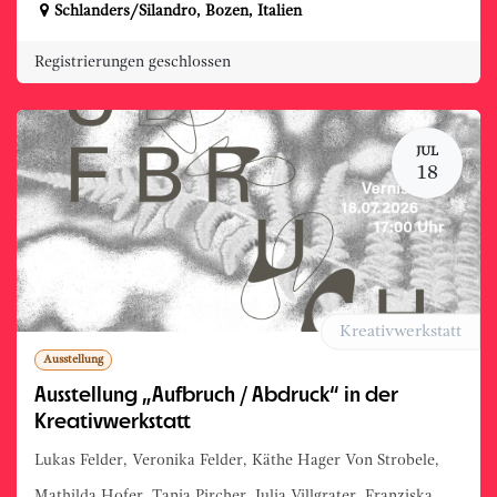
Schlanders/Silandro
,
Bozen
,
Italien
Registrierungen geschlossen
JUL
18
Kreativwerkstatt
Ausstellung
Ausstellung „Aufbruch / Abdruck“ in der
Kreativwerkstatt
Lukas Felder, Veronika Felder, Käthe Hager Von Strobele,
Mathilda Hofer, Tania Pircher, Julia Villgrater, Franziska