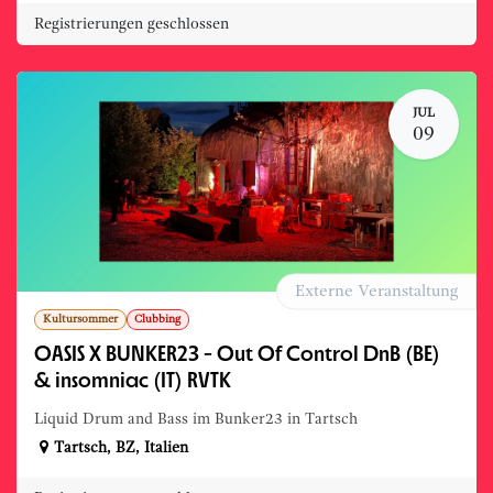
Registrierungen geschlossen
JUL
09
Externe Veranstaltung
Kultursommer
Clubbing
OASIS X BUNKER23 - Out Of Control DnB (BE)
& insomniac (IT) RVTK
Liquid Drum and Bass im Bunker23 in Tartsch
Tartsch
,
BZ
,
Italien