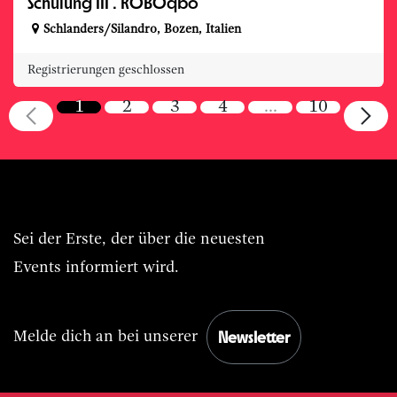
Schulung III . ROBOqbo
Schlanders/Silandro
,
Bozen
,
Italien
Registrierungen geschlossen
1
2
3
4
…
10
Immer BASIS.Live vorn dabei.
Sei der Erste, der über die neuesten
Events informiert wird.
Newsletter
Melde dich an bei unserer