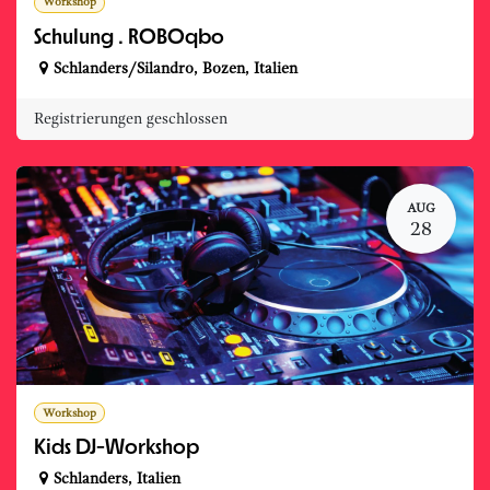
Workshop
Schulung . ROBOqbo
Schlanders/Silandro
,
Bozen
,
Italien
Registrierungen geschlossen
AUG
28
Workshop
Kids DJ-Workshop
Schlanders
,
Italien