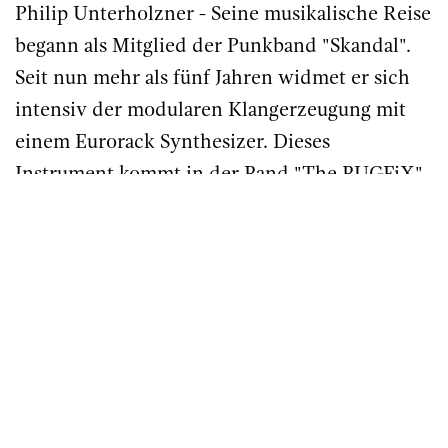
Philip Unterholzner - Seine musikalische Reise
begann als Mitglied der Punkband "Skandal".
Seit nun mehr als fünf Jahren widmet er sich
intensiv der modularen Klangerzeugung mit
einem Eurorack Synthesizer. Dieses
Instrument kommt in der Band "The BUGFiX"
zum Einsatz. Philip ist stets bestrebt, neue
Ausdrucks- und Kommunikationsformen zu
erkunden.
Sprache / Lingua
Deutsch / Tedesco