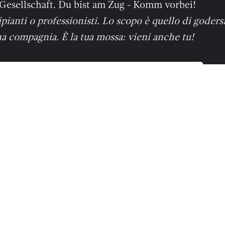
 Gesellschaft. Du bist am Zug - Komm vorbei!
ipianti o professionisti. Lo scopo è quello di godersi
na compagnia. È la tua mossa: vieni anche tu!