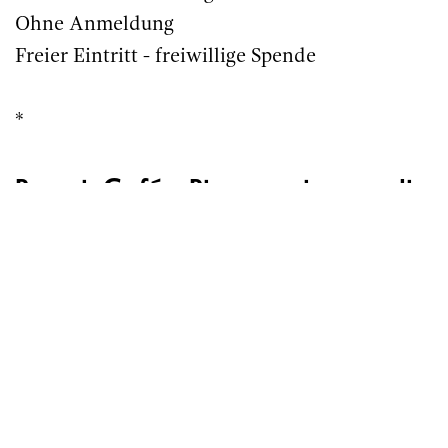
Ohne Anmeldung
Freier Eintritt - freiwillige Spende
*
Repair Café – Riparare invece di
sistemare
È un fatto spiacevole che nell'odierna società
dell'usa e getta non si ripari quasi più nulla, che
le cose rotte vengano smaltite senza amore e
sostituite da quelle nuove e scintillanti. Il
concetto dei Repair Café mira a contrastare in
modo decisivo questa mentalità a senso unico.
Il format trova sempre più estimatori in tutta