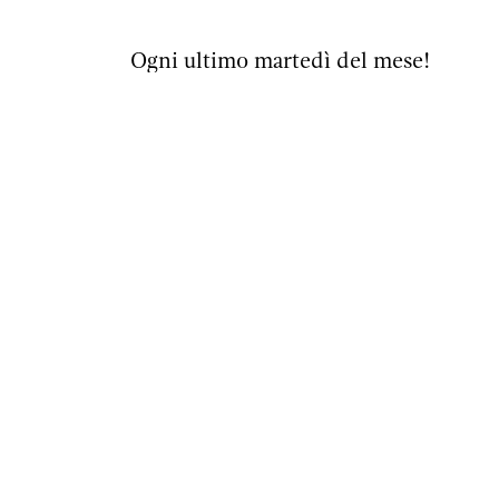
Ogni ultimo martedì del mese!
Non è necessaria la registrazione.
Ingresso libero con donazione volonta