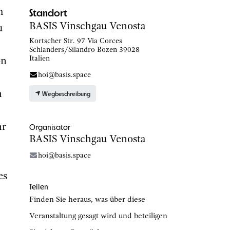
Standort
m
BASIS Vinschgau Venosta
u
Kortscher Str. 97 Via Corces
Schlanders/Silandro Bozen 39028
Italien
on
hoi@basis.space
n
Wegbeschreibung
Organisator
hr
BASIS Vinschgau Venosta
hoi@basis.space
es
Teilen
Finden Sie heraus, was über diese
Veranstaltung gesagt wird und beteiligen