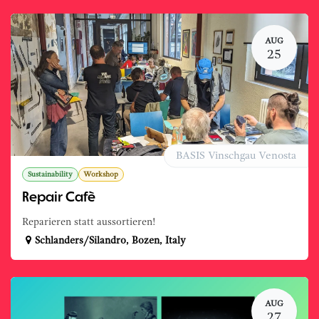
AUG
25
BASIS Vinschgau Venosta
Sustainability
Workshop
Repair Cafè
Reparieren statt aussortieren!
Schlanders/Silandro
,
Bozen
,
Italy
AUG
27