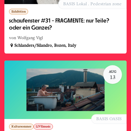
BASIS Lokal . Pedestrian zone
Exhibition
schaufenster #31 - FRAGMENTE: nur Teile?
oder ein Ganzes?
von Wolfgang Vigl
Schlanders/Silandro
,
Bozen
,
Italy
AUG
13
BASIS OASIS
Kultursommer
LIVEmusic