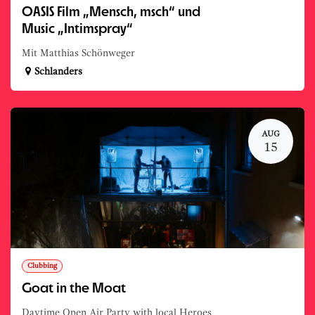
OASIS Film „Mensch, msch“ und
Music „Intimspray“
Mit Matthias Schönweger
Schlanders
AUG
15
Clubbing
Goat in the Moat
Daytime Open Air Party with local Heroes