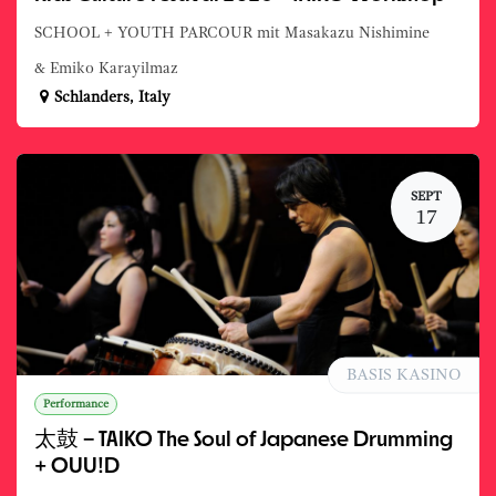
SCHOOL + YOUTH PARCOUR mit Masakazu Nishimine
& Emiko Karayilmaz
Schlanders
,
Italy
SEPT
17
BASIS KASINO
Performance
太鼓 – TAIKO The Soul of Japanese Drumming
+ OUU!D