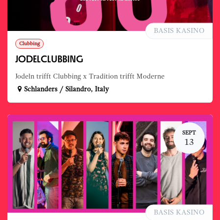
BASIS KASINO
Clubbing
JODELCLUBBING
Jodeln trifft Clubbing x Tradition trifft Moderne
Schlanders / Silandro
,
Italy
SEPT
13
BASIS KASINO