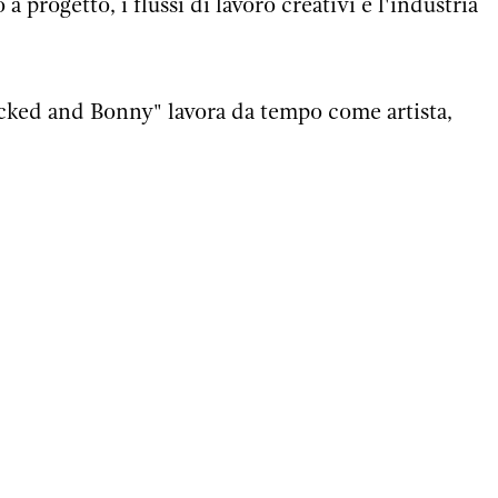
a progetto, i flussi di lavoro creativi e l'industria
ked and Bonny" lavora da tempo come artista,
tta e manager di eventi. In questo workshop, passo
i dei suoi consigli e trucchi per la produzione
vostre idee in realtà.
mero massimo di partecipantə
lich / 3 posti riservati ai maschi non CIS