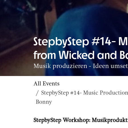
StepbyStep #14- M
from Wicked and B
Musik produzieren - Ideen umse
All Events
StepbyStep #14- Music Productio
Bonny
StepbyStep Workshop: Musikprodukt