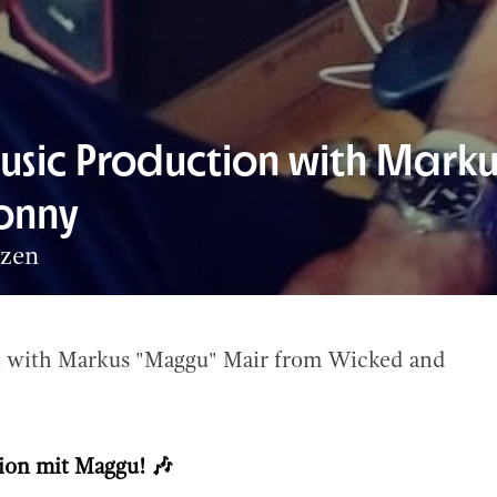
usic Production with Mark
onny
tzen
n with Markus "Maggu" Mair from Wicked and
ion mit Maggu! 🎶