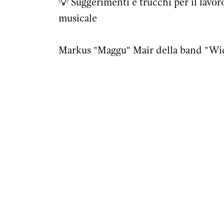
💡 Suggerimenti e trucchi per il lavoro 
musicale
Markus "Maggu" Mair della band "Wic
produttore, proprietario di un'etiche
dopo passo, condividerà con voi alcun
musicale e vi aiuterà a trasformare le 
Sprache / Lingua
Deutsch / Italiano / English
Maximale Teilnehmer:innenzahl / Nu
10 Personen/persone
3 Plätze reserviert für nicht CIS männ