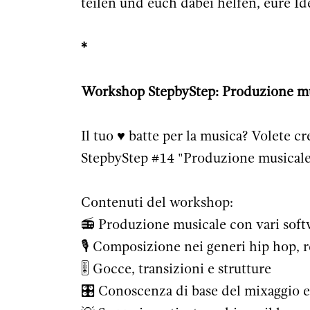
teilen und euch dabei helfen, eure I
*
Workshop StepbyStep: Produzione mu
Il tuo ♥️ batte per la musica? Volete c
StepbyStep
#14
"Produzione musicale
Contenuti del workshop:
📻 Produzione musicale con vari soft
🎙️ Composizione nei generi hip hop,
🎚 Gocce, transizioni e strutture
🎛️ Conoscenza di base del mixaggio e