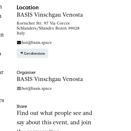
Location
m
BASIS Vinschgau Venosta
u
Kortscher Str. 97 Via Corces
Schlanders/Silandro Bozen 39028
Italy
on
hoi@basis.space
n
Get directions
Organiser
hr
BASIS Vinschgau Venosta
hoi@basis.space
es
Share
Find out what people see and
say about this event, and join