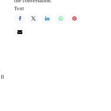
the conversation.
Text
,
Il