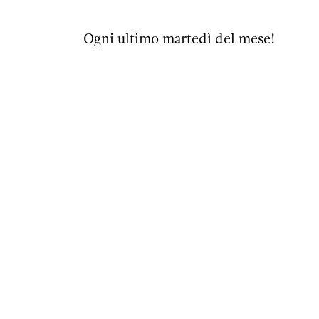
Ogni ultimo martedì del mese!
Non è necessaria la registrazione.
Ingresso libero con donazione volonta