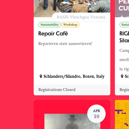
BASIS Vinschgau Venosta
Sustainability
Workshop
Susta
Repair Cafè
RIG
Sila
Reparieren statt aussortieren!
Campu
intel
la ri
Schlanders/Silandro
,
Bozen
,
Italy
Sc
Registrations Closed
Regis
APR
10