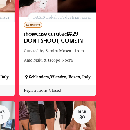
niser
BASIS Lokal . Pedestrian zone
Exhibition
showcase curated#29 -
DON'T SHOOT, COME IN
Curated by Samira Mosca - from
Anie Maki & Jacopo Noera
,
Italy
Schlanders/Silandro
,
Bozen
,
Italy
Registrations Closed
AR
MAR
31
30