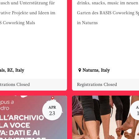
ausch und Unterstützung für
drinks, snacks, music im neuen
ative Projekte und Ideen im
Garten des BASIS Coworking S
S Coworking Mals
in Naturns
ls
,
BZ
,
Italy
Naturns
,
Italy
trations Closed
Registrations Closed
APR
A
23