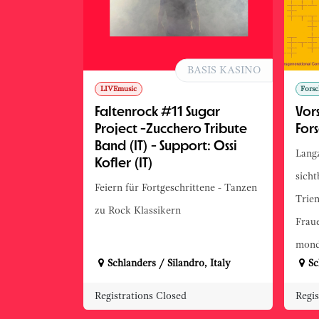
BASIS KASINO
LIVEmusic
Forsc
Faltenrock #11 Sugar
Vor
Project -Zucchero Tribute
For
Band (IT) - Support: Ossi
Langz
Kofler (IT)
sicht
Feiern für Fortgeschrittene - Tanzen
Trien
zu Rock Klassikern
Frau
mond
Schlanders / Silandro
,
Italy
Sc
Registrations Closed
Regis