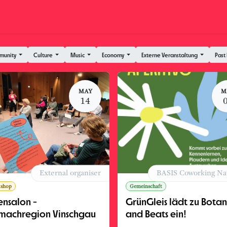
Coworking
Kontakt.Anfragen
Jobs
Wedding
munity
Culture
Music
Economy
Externe Veranstaltung
Past
MAY
M
14
External organiser
BASIS Coworking Na
shop
Gemeinschaft
ensalon -
GrünGleis lädt zu Botan
machregion Vinschgau
and Beats ein!