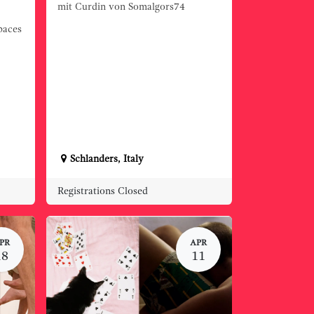
mit Curdin von Somalgors74
paces
Schlanders
,
Italy
Registrations Closed
PR
APR
18
11