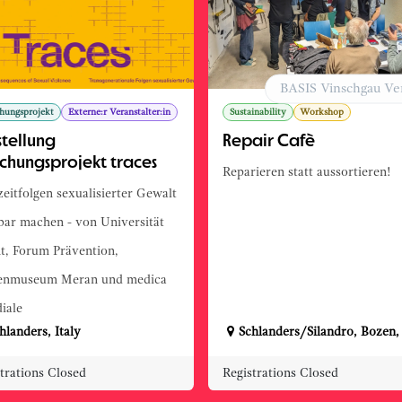
BASIS Vinschgau Ve
hungsprojekt
Externe:r Veranstalter:in
Sustainability
Workshop
stellung
Repair Cafè
schungsprojekt traces
Reparieren statt aussortieren!
eitfolgen sexualisierter Gewalt
bar machen - von Universität
t, Forum Prävention,
enmuseum Meran und medica
iale
hlanders
,
Italy
Schlanders/Silandro
,
Bozen
trations Closed
Registrations Closed