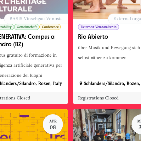
BASIS Vinschgau Venosta
External orga
inability
Gemeinschaft
Conference
Externe:r Veranstalter:in
ENERATIVA: Campus a
Rio Abierto
ndro (BZ)
über Musik und Bewegung sich
s gratuito di formazione in
selbst näher zu kommen
ligenza artificiale generativa per
generazione dei luoghi
hlanders/Silandro
,
Bozen
,
Italy
Schlanders/Silandro
,
Bozen
trations Closed
Registrations Closed
APR
M
08