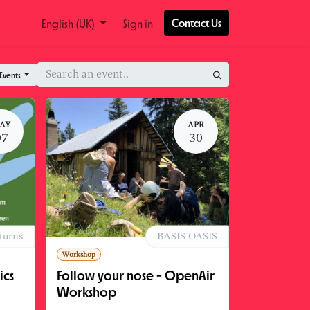
Contact Us
English (UK)
Sign in
 Events
AY
APR
07
30
turns
BASIS OASIS
Workshop
ics
Follow your nose - OpenAir
Workshop