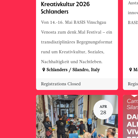
Kreativkultur 2026
Aust
Schlanders
innov
Von 14.-16. Mai BASIS Vinschgau
BASI
Venosta zum denk.Mal Festival – ein
transdisziplinäres Begegnungsformat
rund um Kreativkultur, Soziales,
Nachhaltigkeit und Nachtleben.
Schlanders / Silandro
,
Italy
Ma
Registrations Closed
Regis
APR
28