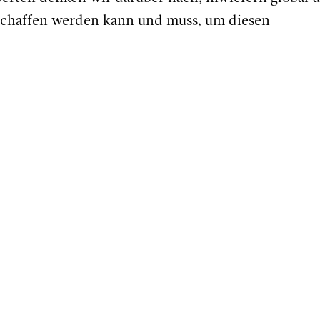
schaffen werden kann und muss, um diesen
isch (Simultanübersetzung)
search
 for Advanced Studies, Eurac Research
r in the Department of Geography, Durham Universi
ultur - Ökonomische Aspekte