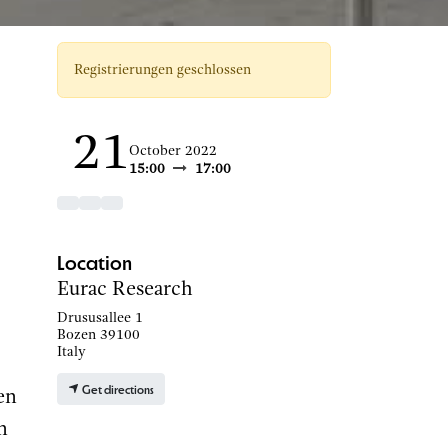
Registrierungen geschlossen
21
October 2022
15:00
17:00
Location
Eurac Research
Drususallee 1
Bozen 39100
Italy
Get directions
en
n