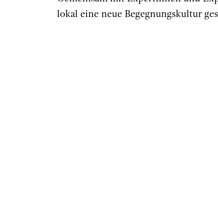
lokal eine neue Begegnungskultur ge
Negativtrends entgegenzuwirken.
Sprachen:
Deutsch, Englisch, Italien
15.00
Eröffnung der Veranstaltung
Roland Psenner
, Präsident, Eurac Re
15.05
Einführung
Harald Pechlaner
, Leiter des Center
15.15
On the promise of encounter
Helen F. Wilson
, Associate Professo
15.45
Die Transformation der Begegnungsk