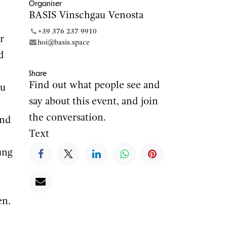
Organiser
BASIS Vinschgau Venosta
+39 376 237 9910
r
hoi@basis.space
d
Share
Find out what people see and
zu
say about this event, and join
the conversation.
und
Text
ung
en.