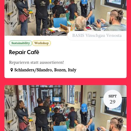
BASIS Vinschgau Venosta
Sustainability
Workshop
Repair Cafè
Reparieren statt aussortieren!
Schlanders/Silandro
,
Bozen
,
Italy
SEPT
29