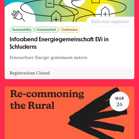
External organiser
Sustainability
Gemeinschaft
Conference
Infoabend Energiegemeinschaft EVi in
Schluderns
Erneuerbare Energie gemeinsam nutzen
Registrations Closed
MAR
26