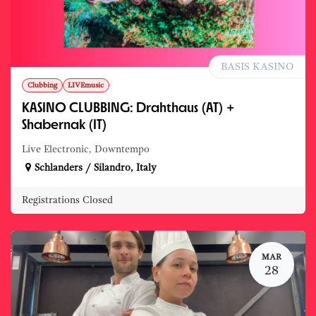
BASIS KASINO
Clubbing
LIVEmusic
KASINO CLUBBING: Drahthaus (AT) +
Shabernak (IT)
Live Electronic, Downtempo
Schlanders / Silandro
,
Italy
Registrations Closed
MAR
28