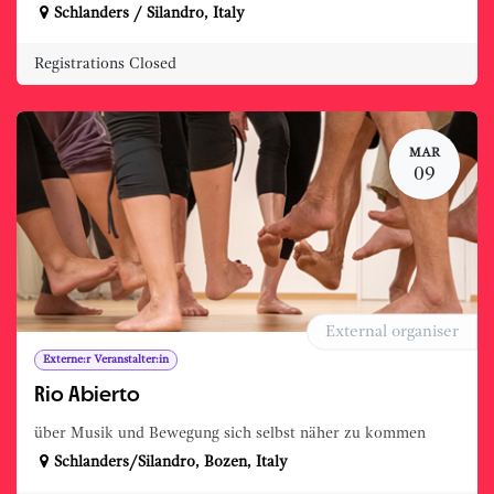
Schlanders / Silandro
,
Italy
Registrations Closed
MAR
09
External organiser
Externe:r Veranstalter:in
Rio Abierto
über Musik und Bewegung sich selbst näher zu kommen
Schlanders/Silandro
,
Bozen
,
Italy