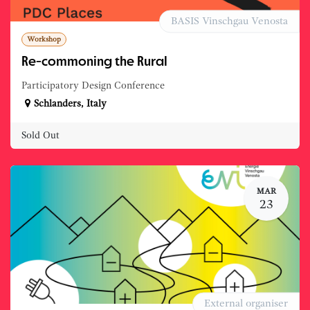
BASIS Vinschgau Venosta
Workshop
Re-commoning the Rural
Participatory Design Conference
Schlanders
,
Italy
Sold Out
MAR
23
External organiser