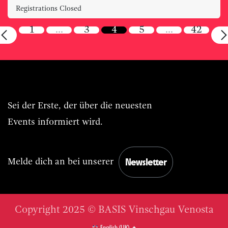
Registrations Closed
1
…
3
4
5
…
42
Immer BASIS.Live vorn dabei.
Sei der Erste, der über die neuesten
Events informiert wird.
Newsletter
Melde dich an bei unserer
Copyright 2025 © BASIS Vinschgau Venosta
English (UK)