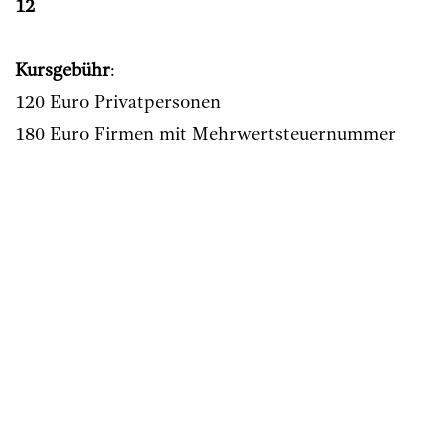
12
Kursgebühr
:
120 Euro Privatpersonen
180 Euro Firmen mit Mehrwertsteuernummer
Mittagessen
: wird auf Anfrage organisiert
************************************************
Serie BASIS Step by Step #15 - Workshop
Workshop introduttivo al metodo di facilitazione e
leadership CoResolve di Lewis Deep Democracy