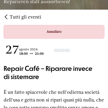
Reparieren statt aussortieren!
Tutti gli eventi
Annullato
27
agosto 2024
18:00
21:00
Repair Café – Riparare invece
di sistemare
È un fatto spiacevole che nell'odierna società
dell'usa e getta non si ripari quasi più nulla, che
le cose rotte vengano smaltite senza amore e