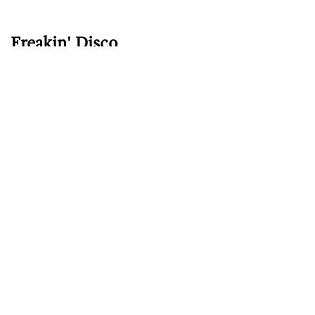
Freakin' Disco
Hoher Besucht aus Budapest! Nachdem die Show schon für 2021
geplant war, holen wir sie heuer gebührend nach. Wie passend,
dass mittlerweile das neue Album von Freakin' Disco erschienen
ist!