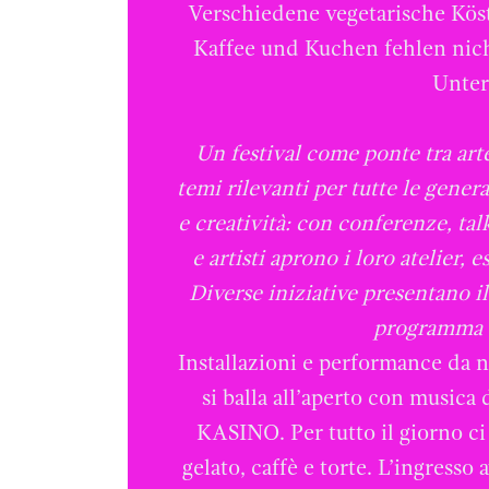
Verschiedene vegetarische Köst
Kaffee und Kuchen fehlen nicht
Unter
Un festival come ponte tra arte
temi rilevanti per tutte le gener
e creatività: con conferenze, tal
e artisti aprono i loro atelier,
Diverse iniziative presentano il
programma c
Installazioni e performance da 
si balla all’aperto con musica 
KASINO. Per tutto il giorno ci
gelato, caffè e torte. L’ingresso