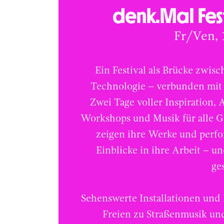
denk.Mal Fest
Fr/Ven, 1
Ein Festival als Brücke zwis
Technologie – verbunden mit
Zwei Tage voller Inspiration, 
Workshops und Musik für alle Ge
zeigen ihre Werke und perfo
Einblicke in ihre Arbeit – un
ge
Sehenswerte Installationen und
Freien zu Straßenmusik un