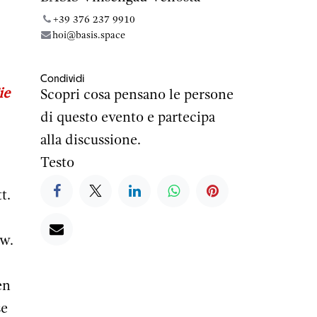
+39 376 237 9910
hoi@basis.space
Condividi
ie
Scopri cosa pensano le persone
di questo evento e partecipa
alla discussione.
Testo
t.
w.
en
se