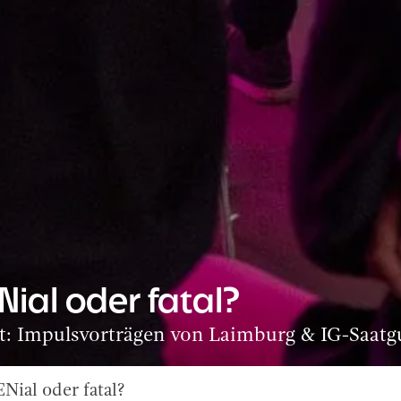
ial oder fatal?
t: Impulsvorträgen von Laimburg & IG-Saatg
ial oder fatal?