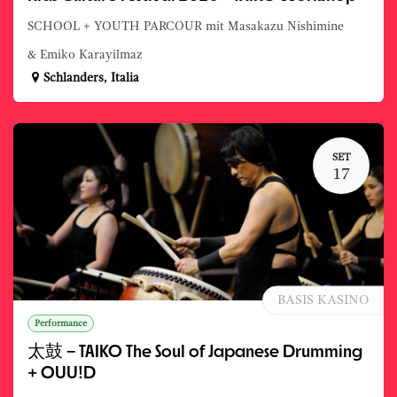
SCHOOL + YOUTH PARCOUR mit Masakazu Nishimine
& Emiko Karayilmaz
Schlanders
,
Italia
SET
17
BASIS KASINO
Performance
太鼓 – TAIKO The Soul of Japanese Drumming
+ OUU!D