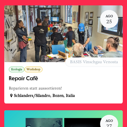
AGO
25
BASIS Vinschgau Venosta
Ecologia
Workshop
Repair Cafè
Reparieren statt aussortieren!
Schlanders/Silandro
,
Bozen
,
Italia
AGO
27