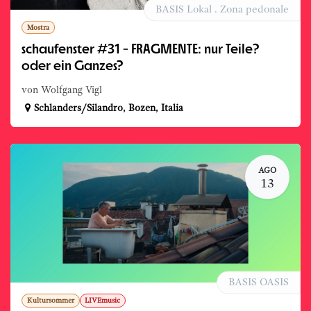
BASIS Lokal . Zona pedonale
Mostra
schaufenster #31 - FRAGMENTE: nur Teile?
oder ein Ganzes?
von Wolfgang Vigl
Schlanders/Silandro
,
Bozen
,
Italia
AGO
13
BASIS OASIS
Kultursommer
LIVEmusic