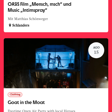
OASIS Film „Mensch, msch“ und
Music „Intimspray“
Mit Matthias Schönweger
Schlanders
AGO
15
Clubbing
Goat in the Moat
Daytime Open Air Party with local Heroes