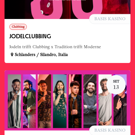
BASIS KASINO
Clubbing
JODELCLUBBING
Jodeln trifft Clubbing x Tradition trifft Moderne
Schlanders / Silandro
,
Italia
SET
13
BASIS KASINO