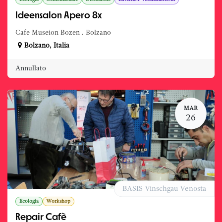
Ideensalon Apero 8x
Cafe Museion Bozen . Bolzano
Bolzano
,
Italia
Annullato
MAR
26
BASIS Vinschgau Venosta
Ecologia
Workshop
Repair Cafè