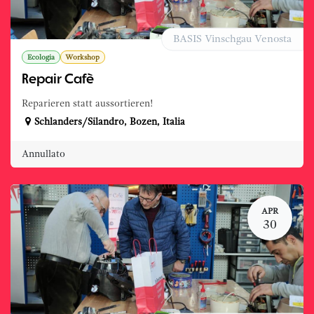
BASIS Vinschgau Venosta
Ecologia
Workshop
Repair Cafè
Reparieren statt aussortieren!
Schlanders/Silandro
,
Bozen
,
Italia
Annullato
APR
30