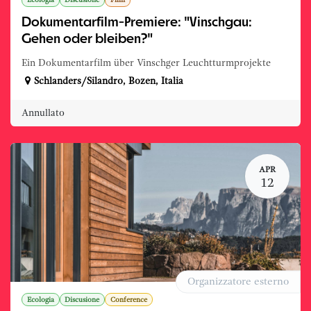
Ecologia
Discusione
Film
Dokumentarfilm-Premiere: "Vinschgau:
Gehen oder bleiben?"
Ein Dokumentarfilm über Vinschger Leuchtturmprojekte
Schlanders/Silandro
,
Bozen
,
Italia
Annullato
APR
12
Organizzatore esterno
Ecologia
Discusione
Conference