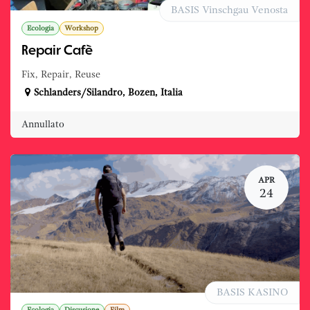
BASIS Vinschgau Venosta
Ecologia
Workshop
Repair Cafè
Fix, Repair, Reuse
Schlanders/Silandro
,
Bozen
,
Italia
Annullato
APR
24
BASIS KASINO