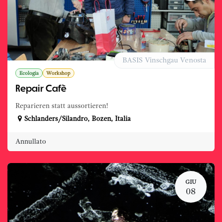
BASIS Vinschgau Venosta
Ecologia
Workshop
Repair Cafè
Reparieren statt aussortieren!
Schlanders/Silandro
,
Bozen
,
Italia
Annullato
GIU
08