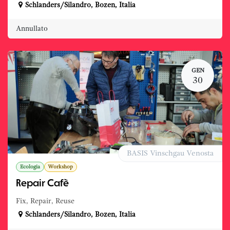
Schlanders/Silandro
,
Bozen
,
Italia
Annullato
GEN
30
BASIS Vinschgau Venosta
Ecologia
Workshop
Repair Cafè
Fix, Repair, Reuse
Schlanders/Silandro
,
Bozen
,
Italia