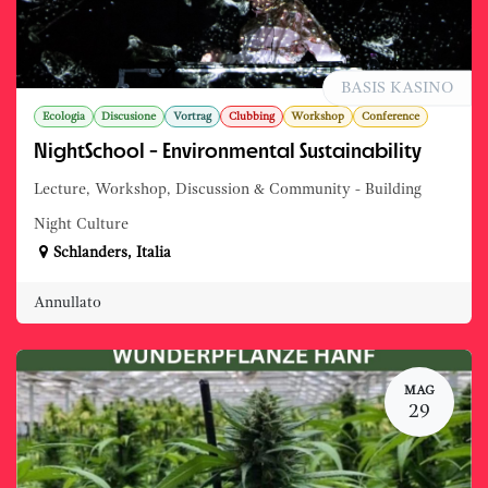
BASIS KASINO
Ecologia
Discusione
Vortrag
Clubbing
Workshop
Conference
NightSchool - Environmental Sustainability
Lecture, Workshop, Discussion & Community - Building
Night Culture
Schlanders
,
Italia
Annullato
MAG
29