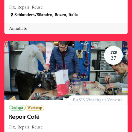
Fix, Repair, Reuse
Schlanders/Silandro
,
Bozen
,
Italia
Annullato
FEB
27
BASIS Vinschgau Venosta
Ecologia
Workshop
Repair Cafè
Fix, Repair, Reuse