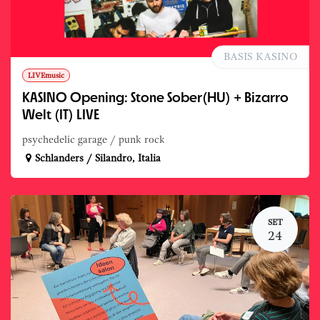
BASIS KASINO
LIVEmusic
KASINO Opening: Stone Sober(HU) + Bizarro
Welt (IT) LIVE
psychedelic garage / punk rock
Schlanders / Silandro
,
Italia
SET
24