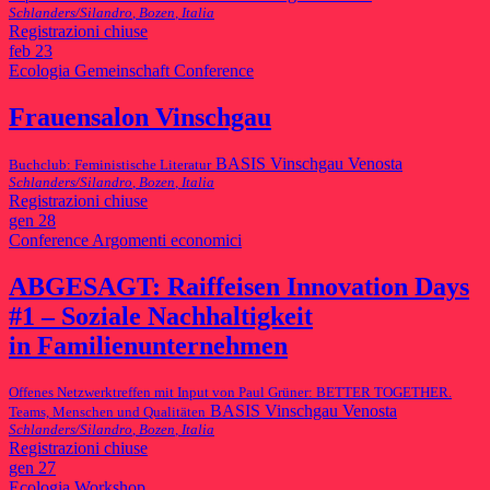
Schlanders/Silandro
,
Bozen
,
Italia
Registrazioni chiuse
feb
23
Ecologia
Gemeinschaft
Conference
Frauensalon Vinschgau
BASIS Vinschgau Venosta
Buchclub: Feministische Literatur
Schlanders/Silandro
,
Bozen
,
Italia
Registrazioni chiuse
gen
28
Conference
Argomenti economici
ABGESAGT: Raiffeisen Innovation Days
#1 – Soziale Nachhaltigkeit
in Familienunternehmen
Offenes Netzwerktreffen mit Input von Paul Grüner: BETTER TOGETHER.
BASIS Vinschgau Venosta
Teams, Menschen und Qualitäten
Schlanders/Silandro
,
Bozen
,
Italia
Registrazioni chiuse
gen
27
Ecologia
Workshop