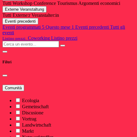
Tutti
Workshop
Conference
Tourismus
Argomenti economici
Externe Veranstaltung
Tutti
Externe:r Veranstalter:in
Eventi precedenti
Eventi programmati
5
Questo mese
1
Eventi precedenti
Tutti gli
eventi
Coworking
Listino prezzi
Listino prezzi:
Filtri
Comunità
Ecologia
Gemeinschaft
Discusione
Vortrag
Landwirtschaft
Markt