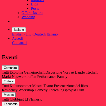
Blog
Posts
Offerte lavoro
Wedding
Italiano
English (UK)
Deutsch
Italiano
Accedi
Contattaci
Eventi
Comunità
Tutti
Ecologia
Gemeinschaft
Discusione
Vortrag
Landwirtschaft
Markt
Netzwerktreffen
Performance
Family
Cultura
Tutti
Kultursommer
Mostra
Teatro
Presentazione del libro
Residency
Workshop
Comedy
Forschungsprojekt
Film
Musica
Tutti
Clubbing
LIVEmusic
Economia