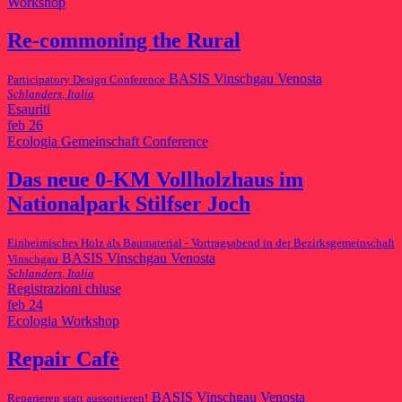
Workshop
Re-commoning the Rural
BASIS Vinschgau Venosta
Participatory Design Conference
Schlanders
,
Italia
Esauriti
feb
26
Ecologia
Gemeinschaft
Conference
Das neue 0-KM Vollholzhaus im
Nationalpark Stilfser Joch
Einheimisches Holz als Baumaterial - Vortragsabend in der Bezirksgemeinschaft
BASIS Vinschgau Venosta
Vinschgau
Schlanders
,
Italia
Registrazioni chiuse
feb
24
Ecologia
Workshop
Repair Cafè
BASIS Vinschgau Venosta
Reparieren statt aussortieren!