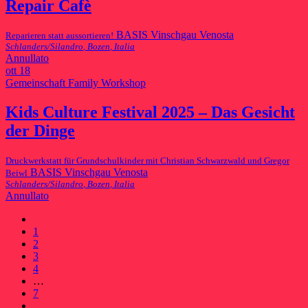
Repair Cafè
BASIS Vinschgau Venosta
Reparieren statt aussortieren!
Schlanders/Silandro
,
Bozen
,
Italia
Annullato
ott
18
Gemeinschaft
Family
Workshop
Kids Culture Festival 2025 – Das Gesicht
der Dinge
Druckwerkstatt für Grundschulkinder mit Christian Schwarzwald und Gregor
BASIS Vinschgau Venosta
Beiwl
Schlanders/Silandro
,
Bozen
,
Italia
Annullato
1
2
3
4
…
7