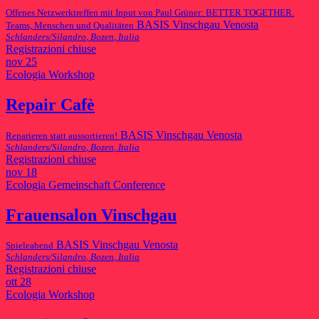
Offenes Netzwerktreffen mit Input von Paul Grüner: BETTER TOGETHER.
BASIS Vinschgau Venosta
Teams, Menschen und Qualitäten
Schlanders/Silandro
,
Bozen
,
Italia
Registrazioni chiuse
nov
25
Ecologia
Workshop
Repair Cafè
BASIS Vinschgau Venosta
Reparieren statt aussortieren!
Schlanders/Silandro
,
Bozen
,
Italia
Registrazioni chiuse
nov
18
Ecologia
Gemeinschaft
Conference
Frauensalon Vinschgau
BASIS Vinschgau Venosta
Spieleabend
Schlanders/Silandro
,
Bozen
,
Italia
Registrazioni chiuse
ott
28
Ecologia
Workshop