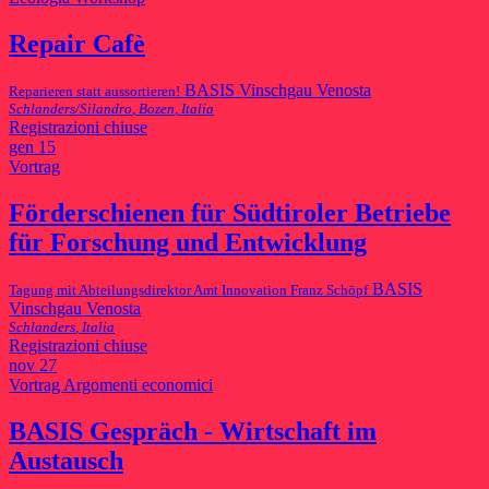
Repair Cafè
BASIS Vinschgau Venosta
Reparieren statt aussortieren!
Schlanders/Silandro
,
Bozen
,
Italia
Registrazioni chiuse
gen
15
Vortrag
Förderschienen für Südtiroler Betriebe
für Forschung und Entwicklung
BASIS
Tagung mit Abteilungsdirektor Amt Innovation Franz Schöpf
Vinschgau Venosta
Schlanders
,
Italia
Registrazioni chiuse
nov
27
Vortrag
Argomenti economici
BASIS Gespräch - Wirtschaft im
Austausch