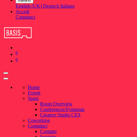
Italiano
English (UK)
Deutsch
Italiano
Accedi
Contattaci
0
0
Home
Eventi
Spazi
Room Overview
Conferences/Symposia
Creative Studio CES
Coworking
Contattaci
Contatto
Inquiries