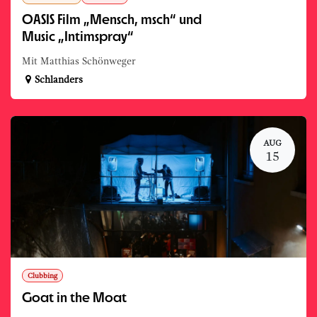
OASIS Film „Mensch, msch“ und
Music „Intimspray“
Mit Matthias Schönweger
Schlanders
AUG
15
Clubbing
Goat in the Moat