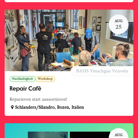
AUG
25
BASIS Vinschgau Venosta
Nachhaltigkeit
Workshop
Repair Cafè
Reparieren statt aussortieren!
Schlanders/Silandro
,
Bozen
,
Italien
AUG