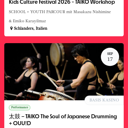
Kids Culture Festival 2026 - TAIKO Workshop
SCHOOL + YOUTH PARCOUR mit Masakazu Nishimine
& Emiko Karayilmaz
Schlanders
,
Italien
SEP
17
BASIS KASINO
Performance
太鼓 – TAIKO The Soul of Japanese Drumming
+ OUU!D