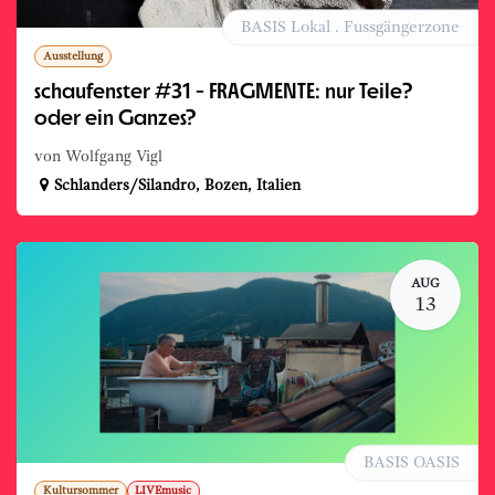
BASIS Lokal . Fussgängerzone
Ausstellung
schaufenster #31 - FRAGMENTE: nur Teile?
oder ein Ganzes?
von Wolfgang Vigl
Schlanders/Silandro
,
Bozen
,
Italien
AUG
13
BASIS OASIS
Kultursommer
LIVEmusic