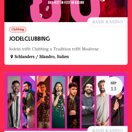
BASIS KASINO
Clubbing
JODELCLUBBING
Jodeln trifft Clubbing x Tradition trifft Moderne
Schlanders / Silandro
,
Italien
SEP
13
BASIS KASINO