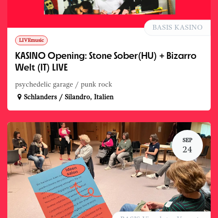
BASIS KASINO
LIVEmusic
KASINO Opening: Stone Sober(HU) + Bizarro
Welt (IT) LIVE
psychedelic garage / punk rock
Schlanders / Silandro
,
Italien
SEP
24