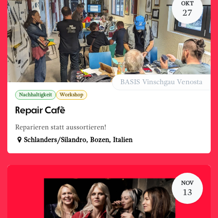
OKT
27
BASIS Vinschgau Venosta
Nachhaltigkeit
Workshop
Repair Cafè
Reparieren statt aussortieren!
Schlanders/Silandro
,
Bozen
,
Italien
NOV
13