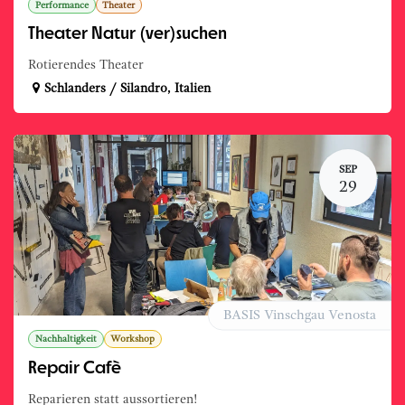
Performance
Theater
Theater Natur (ver)suchen
Rotierendes Theater
Schlanders / Silandro
,
Italien
SEP
29
BASIS Vinschgau Venosta
Nachhaltigkeit
Workshop
Repair Cafè
Reparieren statt aussortieren!