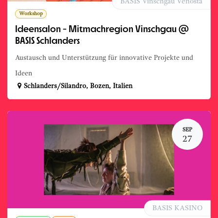
BASIS Vinschgau Venosta
Workshop
Ideensalon - Mitmachregion Vinschgau @
BASIS Schlanders
Austausch und Unterstützung für innovative Projekte und
Ideen
Schlanders/Silandro
,
Bozen
,
Italien
SEP
27
BASIS KASINO