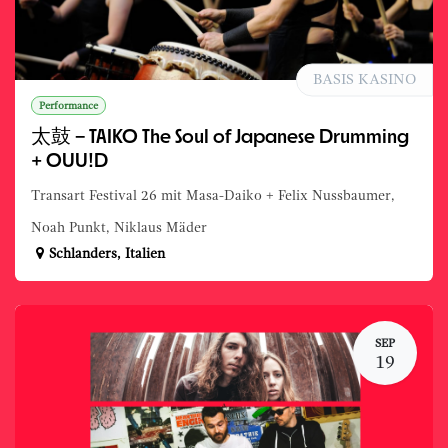
BASIS KASINO
Performance
太鼓 – TAIKO The Soul of Japanese Drumming
+ OUU!D
Transart Festival 26 mit Masa-Daiko + Felix Nussbaumer,
Noah Punkt, Niklaus Mäder
Schlanders
,
Italien
SEP
19