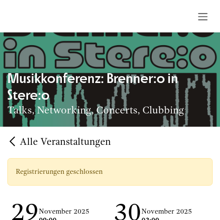
Zum Inhalt springen
Musikkonferenz: Brenner:o in
Stere:o
Talks, Networking, Concerts, Clubbing
Alle Veranstaltungen
Registrierungen geschlossen
29
30
November 2025
November 2025