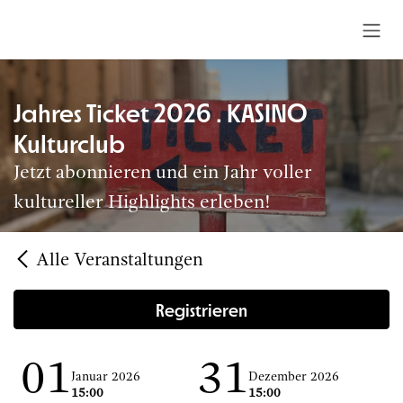
Zum Inhalt springen
Jahres Ticket 2026 . KASINO
Kulturclub
Jetzt abonnieren und ein Jahr voller
kultureller Highlights erleben!
Alle Veranstaltungen
Registrieren
01
31
Januar 2026
Dezember 2026
15:00
15:00