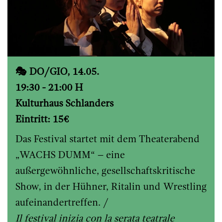
🎭 DO/GIO, 14.05.
19:30 - 21:00 H
Kulturhaus Schlanders
Eintritt: 15€
Das Festival startet mit dem Theaterabend
„WACHS DUMM“ – eine
außergewöhnliche, gesellschaftskritische
Show, in der Hühner, Ritalin und Wrestling
aufeinandertreffen. /
Il festival inizia con la serata teatrale