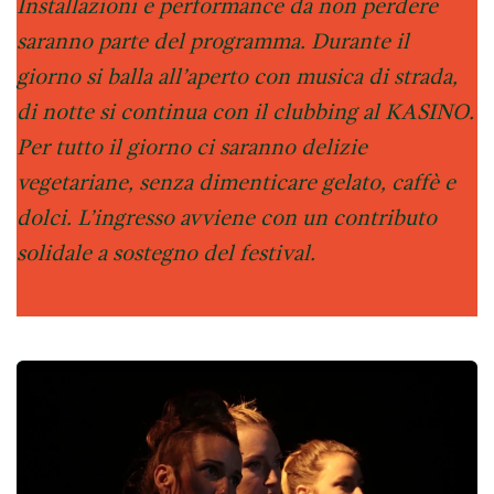
Installazioni e performance da non perdere
saranno parte del programma. Durante il
giorno si balla all’aperto con musica di strada,
di notte si continua con il clubbing al KASINO.
Per tutto il giorno ci saranno delizie
vegetariane, senza dimenticare gelato, caffè e
dolci. L’ingresso avviene con un contributo
solidale a sostegno del festival.