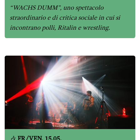
“WACHS DUMM”, uno spettacolo
straordinario e di critica sociale in cui si
incontrano polli, Ritalin e wrestling.
🎶
FR/VEN, 15.05.