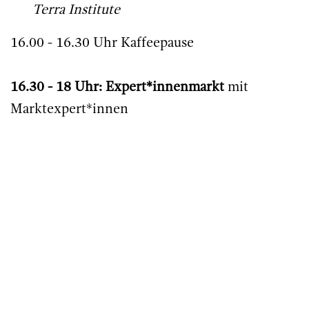
Terra Institute
16.00 - 16.30 Uhr Kaffeepause
16.30 - 18 Uhr: Expert*innenmarkt
mit
Marktexpert*innen
Donnerstag, 29.01.2026
14.00 - 15.30 Uhr Workshops
Teilnehmende Arbeiten an Modellen und
Situationen in den eigenen
Familienunternehmen in einem der beiden
Workshops. Die Auswahl erfolgt vor Ort
Workshop 1:
“Besonderheiten der
Unternehmenskultur in