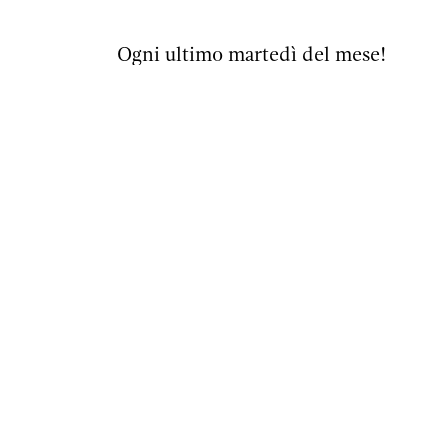
Ogni ultimo martedì del mese!
Non è necessaria la registrazione.
Ingresso libero con donazione volonta