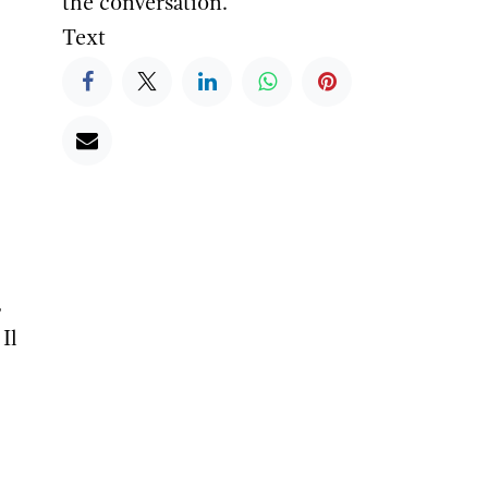
the conversation.
Text
,
Il