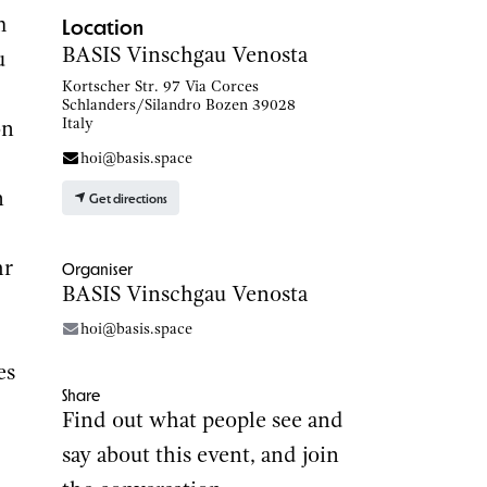
Location
m
BASIS Vinschgau Venosta
u
Kortscher Str. 97 Via Corces
Schlanders/Silandro Bozen 39028
Italy
on
hoi@basis.space
n
Get directions
Organiser
hr
BASIS Vinschgau Venosta
hoi@basis.space
es
Share
Find out what people see and
say about this event, and join