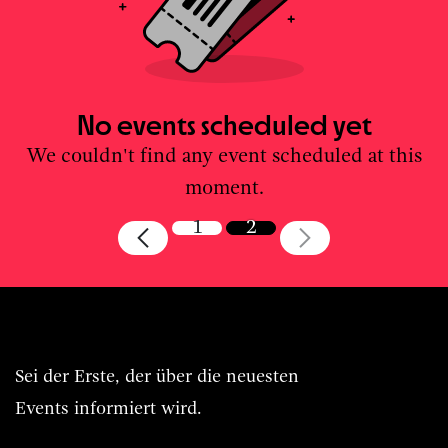
No events scheduled yet
We couldn't find any event scheduled at this
moment.
1
2
Immer BASIS.Live vorn dabei.
Sei der Erste, der über die neuesten
Events informiert wird.